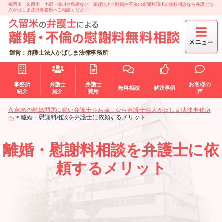
福岡市・久留米・小郡・柳川や鳥栖など、筑後地方で離婚や不倫の慰謝料請求の無料相談なら弁護士法
人かばしま法律事務所へご相談ください
運営：弁護士法人かばしま法律事務所
事務所
弁護士
弁護士
お客様の
無料相談
解決事例
紹介
紹介
費用
声
久留米の離婚問題に強い弁護士をお探しなら弁護士法人かばしま法律事務所
へ
>
離婚・慰謝料相談を弁護士に依頼するメリット
離婚・慰謝料相談を弁護士に依
頼するメリット