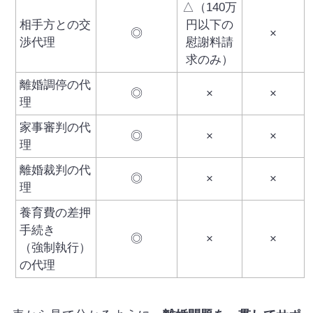
△（140万
相手方との交
円以下の
◎
×
渉代理
慰謝料請
求のみ）
離婚調停の代
◎
×
×
理
家事審判の代
◎
×
×
理
離婚裁判の代
◎
×
×
理
養育費の差押
手続き
◎
×
×
（強制執行）
の代理