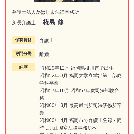
弁護士法人かばしま法律事務所
椛島 修
所長弁護士
保有資格
弁護士
専門分野
離婚
経歴
昭和29年12月 福岡県柳川市で出生
昭和52年 3月 福岡大学商学部第二部商
学科卒業
昭和57年10月 昭和57年度司法試験合
格
昭和60年 3月 最高裁判所司法研修所卒
業
昭和60年 4月 福岡市で弁護士登録・同
時に丸山隆寛法律事務所へ