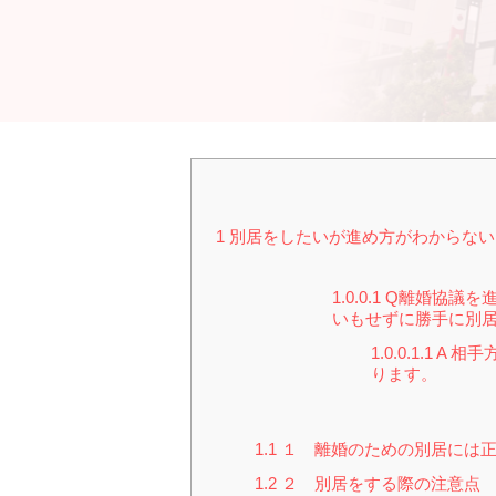
1
別居をしたいが進め方がわからない
1.0.0.1
Q離婚協議を
いもせずに勝手に別
1.0.0.1.1
A 相
ります。
1.1
１ 離婚のための別居には正
1.2
２ 別居をする際の注意点