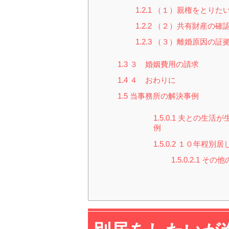
1.2.1
（１）親権をとりた
1.2.2
（２）共有財産の確
1.2.3
（３）離婚原因の証
1.3
３ 婚姻費用の請求
1.4
４ おわりに
1.5
当事務所の解決事例
1.5.0.1
夫との生活が
例
1.5.0.2
１０年程別居
1.5.0.2.1
その他