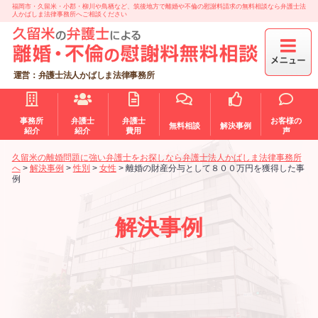
福岡市・久留米・小郡・柳川や鳥栖など、筑後地方で離婚や不倫の慰謝料請求の無料相談なら弁護士法
人かばしま法律事務所へご相談ください
運営：弁護士法人かばしま法律事務所
事務所
弁護士
弁護士
お客様の
無料相談
解決事例
紹介
紹介
費用
声
久留米の離婚問題に強い弁護士をお探しなら弁護士法人かばしま法律事務所
へ
>
解決事例
>
性別
>
女性
>
離婚の財産分与として８００万円を獲得した事
例
解決事例